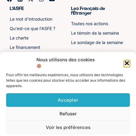
L'ASFE
Les Français de
l'Étranger
Le mot d'introduction
Toutes nos actions
Qu'est-ce que l'ASFE ?
Le témoin de la semaine
La charte
Le sondage de la semaine
Le financement
Notre histoire
Nous utilisons des cookies
Les sénateurs
Pour offrir les meilleures expériences, nous utilisons des technologies
Autre liens
Divers
telles que les cookies pour stocker et/ou accéder aux informations des
appareils.
Toutes les ressources
Protection des données
personnelles
Actualités
Accepter
Mentions légales
Contactez-nous
Refuser
Adhérer à l'ASFE
Je suis adhérent
Voir les préférences