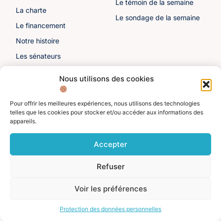
Le témoin de la semaine
La charte
Le sondage de la semaine
Le financement
Notre histoire
Les sénateurs
Autre liens
Divers
Nous utilisons des cookies
Toutes les ressources
Protection des données
personnelles
Pour offrir les meilleures expériences, nous utilisons des technologies
Actualités
telles que les cookies pour stocker et/ou accéder aux informations des
Mentions légales
appareils.
Contactez-nous
Adhérer à l'ASFE
Accepter
Je suis adhérent
Refuser
©️ Alliance Solidaire des Français de l'Étranger. Tous droits réservés 2025.
Voir les préférences
Protection des données personnelles